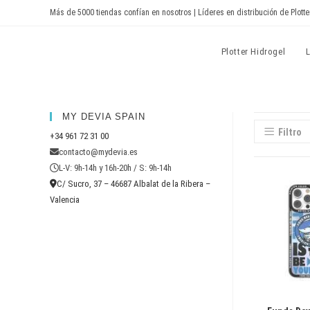
Ir
Más de 5000 tiendas confían en nosotros | Líderes en distribución de Plotte
al
contenido
Devia Spain
Plotter Hidrogel
MY DEVIA SPAIN
Filtro
+34 961 72 31 00
contacto@mydevia.es
L-V: 9h-14h y 16h-20h / S: 9h-14h
C/ Sucro, 37 – 46687 Albalat de la Ribera –
Valencia