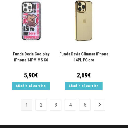
Funda Devia Coolplay
Funda Devia Glimmer iPhone
iPhone 14PM MS C6
14PL PC oro
5,90
€
2,69
€
Añadir al carrito
Añadir al carrito
1
2
3
4
5