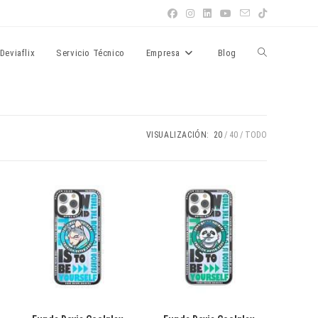
Alternar
Deviaflix
Servicio Técnico
Empresa
Blog
búsqueda
VISUALIZACIÓN:
20
40
TODO
de
la
web