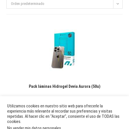
Orden predeterminado
Pack láminas Hidrogel Devia Aurora (50u)
99,50
€
Utilizamos cookies en nuestro sitio web para ofrecerle la
experiencia más relevante al recordar sus preferencias y visitas
Añadir al carrito
repetidas. Al hacer clic en "Aceptar", consiente el uso de TODAS las
cookies.
No vender mis datos personales
.