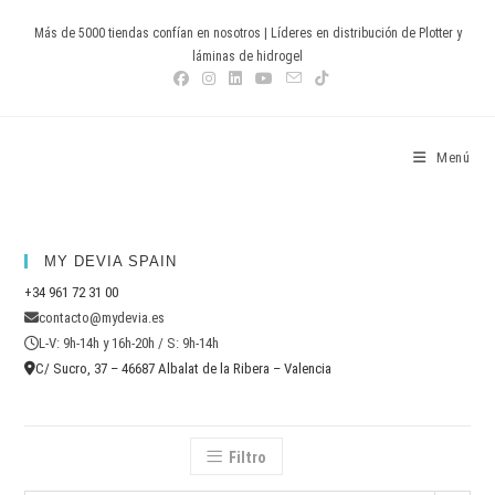
Ir
Más de 5000 tiendas confían en nosotros | Líderes en distribución de Plotter y
al
láminas de hidrogel
contenido
Devia Spain
Menú
MY DEVIA SPAIN
+34 961 72 31 00
contacto@mydevia.es
L-V: 9h-14h y 16h-20h / S: 9h-14h
C/ Sucro, 37 – 46687 Albalat de la Ribera – Valencia
Filtro