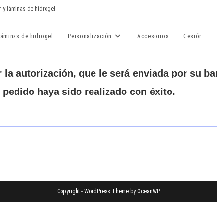
r y láminas de hidrogel
Láminas de hidrogel
Personalización
Accesorios
Cesión
 la autorización, que le será enviada por su ba
 pedido haya sido realizado con éxito.
Copyright - WordPress Theme by OceanWP