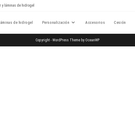
r y láminas de hidrogel
Láminas de hidrogel
Personalización
Accesorios
Cesión
Copyright - WordPress Theme by OceanWP