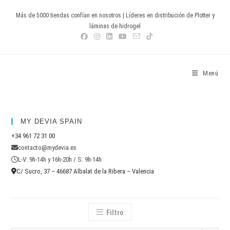
Ir
Más de 5000 tiendas confían en nosotros | Líderes en distribución de Plotter y
al
láminas de hidrogel
contenido
Devia Spain
Menú
MY DEVIA SPAIN
+34 961 72 31 00
contacto@mydevia.es
L-V: 9h-14h y 16h-20h / S: 9h-14h
C/ Sucro, 37 – 46687 Albalat de la Ribera – Valencia
Filtro