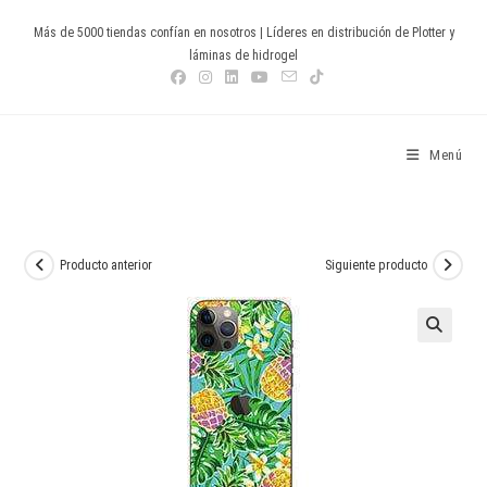
Ir
Más de 5000 tiendas confían en nosotros | Líderes en distribución de Plotter y
al
láminas de hidrogel
contenido
Devia Spain
Menú
Producto anterior
Siguiente producto
🔍