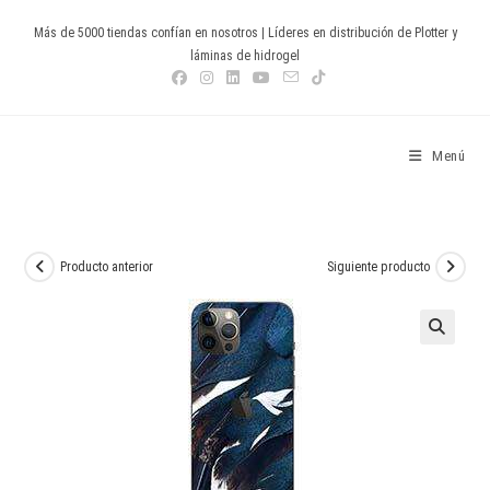
Ir
Más de 5000 tiendas confían en nosotros | Líderes en distribución de Plotter y
al
láminas de hidrogel
contenido
Devia Spain
Menú
Producto anterior
Siguiente producto
🔍