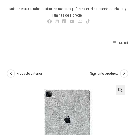
Ir
Más de 5000 tiendas confían en nosotros | Líderes en distribución de Plotter y
al
láminas de hidrogel
contenido
Devia Spain
Menú
Producto anterior
Siguiente producto
🔍