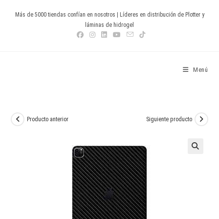
Ir
Más de 5000 tiendas confían en nosotros | Líderes en distribución de Plotter y
al
láminas de hidrogel
contenido
Devia Spain
Menú
Producto anterior
Siguiente producto
🔍