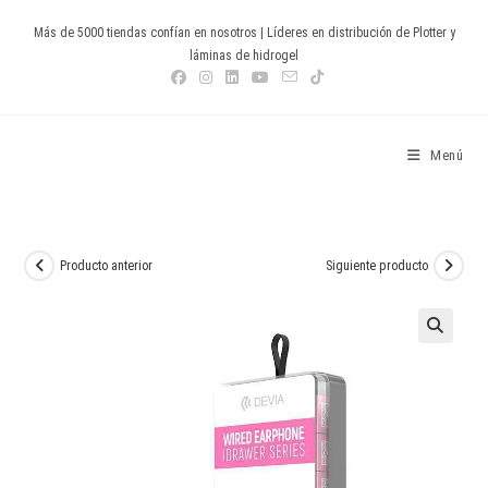
Ir
Más de 5000 tiendas confían en nosotros | Líderes en distribución de Plotter y
al
láminas de hidrogel
contenido
Devia Spain
Menú
Producto anterior
Siguiente producto
🔍