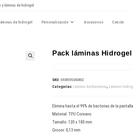
r y láminas de hidrogel
Láminas de hidrogel
Personalización
Accesorios
Cesión
Pack láminas Hidrogel 
🔍
SKU:
6938595340802
Categorías:
Láminas Antibacterias
,
Láminas Hidrog
Elimina hasta el 99% de bacterias de la pantall
Material: TPU Coreano
Tamaño: 120 x 180 mm
Grosor: 0,13 mm