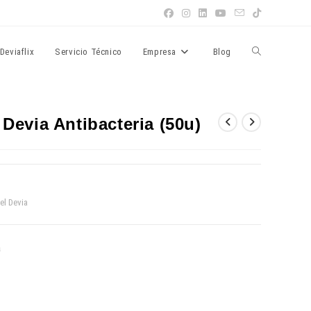
Alternar
Deviaflix
Servicio Técnico
Empresa
Blog
búsqueda
Devia Antibacteria (50u)
de
el Devia
la
a
web