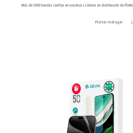
Ir
Más de 5000 tiendas confían en nosotros | Líderes en distribución de Plotte
al
contenido
Devia Spain
Plotter Hidrogel