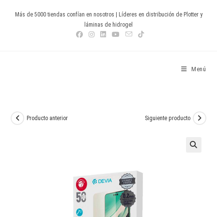
Ir
Más de 5000 tiendas confían en nosotros | Líderes en distribución de Plotter y
al
láminas de hidrogel
contenido
Devia Spain
Menú
Producto anterior
Siguiente producto
🔍