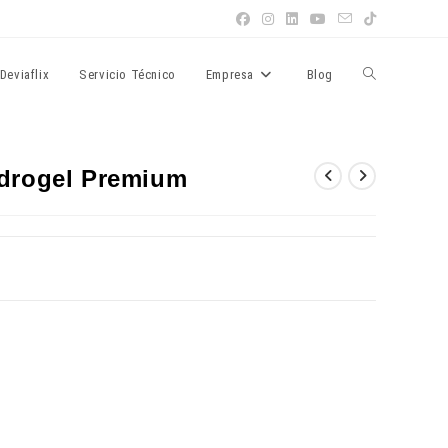
Alternar
Deviaflix
Servicio Técnico
Empresa
Blog
búsqueda
Hidrogel Premium
de
la
web