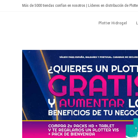
Ir
Más de 5000 tiendas confían en nosotros | Líderes en distribución de Plotte
al
contenido
Devia Spain
Plotter Hidrogel