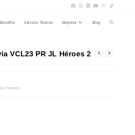
Alternar
Deviaflix
Servicio Técnico
Empresa
Blog
búsqueda
via VCL23 PR JL Héroes 2
de
ilos Traseros
la
web