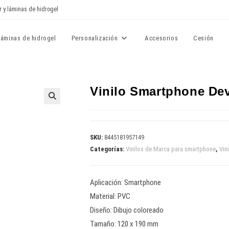
r y láminas de hidrogel
Láminas de hidrogel
Personalización
Accesorios
Cesión
Vinilo Smartphone De
🔍
SKU:
8445181957149
Categorías:
Vinilos de Marca para smartphone
,
Vin
Aplicación: Smartphone
Material: PVC
Diseño: Dibujo coloreado
Tamaño: 120 x 190 mm