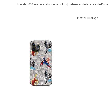
Ir
Más de 5000 tiendas confían en nosotros | Líderes en distribución de Plotte
al
contenido
Devia Spain
Plotter Hidrogel