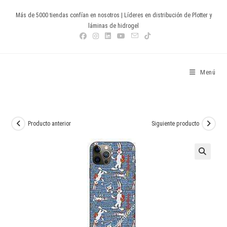
Ir
Más de 5000 tiendas confían en nosotros | Líderes en distribución de Plotter y
al
láminas de hidrogel
contenido
Devia Spain
Menú
Producto anterior
Siguiente producto
🔍