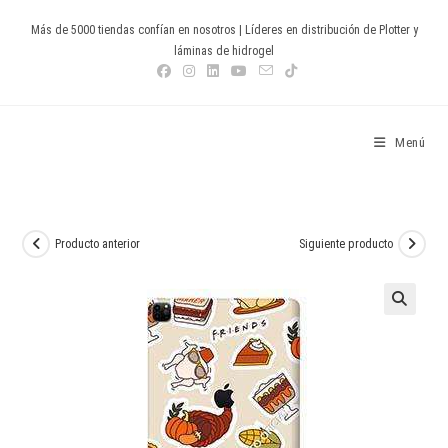
Ir
Más de 5000 tiendas confían en nosotros | Líderes en distribución de Plotter y
al
láminas de hidrogel
contenido
Devia Spain
Menú
Producto anterior
Siguiente producto
🔍