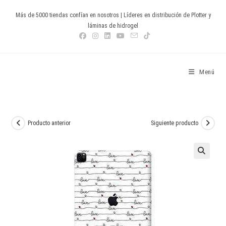
Ir
Más de 5000 tiendas confían en nosotros | Líderes en distribución de Plotter y
al
láminas de hidrogel
contenido
Devia Spain
Menú
Producto anterior
Siguiente producto
🔍