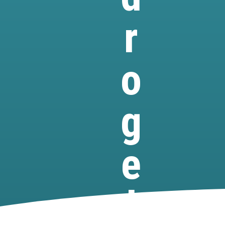
r
o
g
e
l