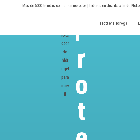
Más de 5000 tiendas confían en nosotros | Líderes en distribución de Plotte
P
Devia Spain
Plotter Hidrogel
r
o
t
e