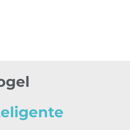
ogel
teligente