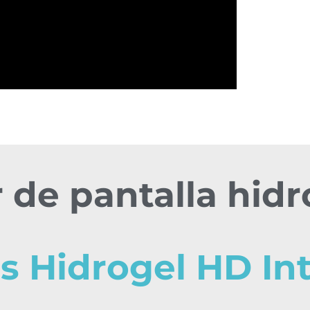
 de pantalla hidr
as Hidrogel HD In