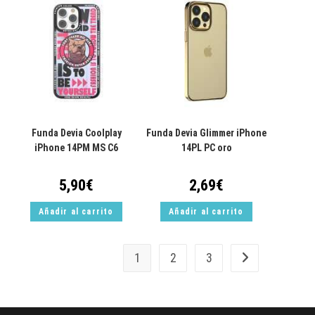
Funda Devia Coolplay
Funda Devia Glimmer iPhone
iPhone 14PM MS C6
14PL PC oro
5,90
€
2,69
€
Añadir al carrito
Añadir al carrito
1
2
3