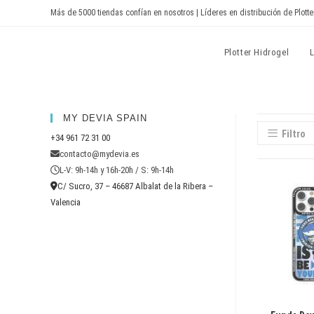
Ir
Más de 5000 tiendas confían en nosotros | Líderes en distribución de Plotte
al
contenido
Devia Spain
Plotter Hidrogel
MY DEVIA SPAIN
Filtro
+34 961 72 31 00
contacto@mydevia.es
L-V: 9h-14h y 16h-20h / S: 9h-14h
C/ Sucro, 37 – 46687 Albalat de la Ribera –
Valencia