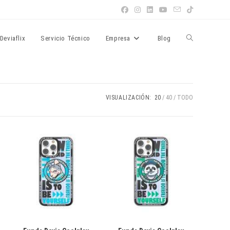
Alternar
Deviaflix
Servicio Técnico
Empresa
Blog
búsqueda
VISUALIZACIÓN:
20
40
TODO
de
la
web