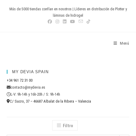
Ir
Más de 5000 tiendas confían en nosotros | Líderes en distribución de Plotter y
al
láminas de hidrogel
contenido
Devia Spain
Menú
MY DEVIA SPAIN
+34 961 72 31 00
contacto@mydevia.es
L-V: 9h-14h y 16h-20h / S: 9h-14h
C/ Sucro, 37 – 46687 Albalat de la Ribera – Valencia
Filtro