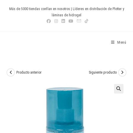
Ir
Más de 5000 tiendas confían en nosotros | Líderes en distribución de Plotter y
al
láminas de hidrogel
contenido
Devia Spain
Menú
Producto anterior
Siguiente producto
🔍