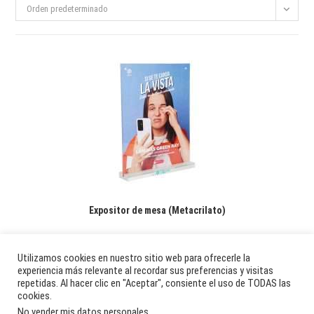
Orden predeterminado
Expositor de mesa (Metacrilato)
15,00
€
Utilizamos cookies en nuestro sitio web para ofrecerle la
experiencia más relevante al recordar sus preferencias y visitas
Añadir al carrito
repetidas. Al hacer clic en "Aceptar", consiente el uso de TODAS las
cookies.
No vender mis datos personales
.