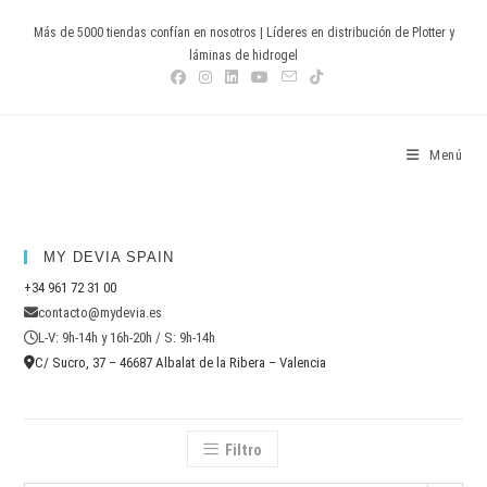
Ir
Más de 5000 tiendas confían en nosotros | Líderes en distribución de Plotter y
al
láminas de hidrogel
contenido
Devia Spain
Menú
MY DEVIA SPAIN
+34 961 72 31 00
contacto@mydevia.es
L-V: 9h-14h y 16h-20h / S: 9h-14h
C/ Sucro, 37 – 46687 Albalat de la Ribera – Valencia
Filtro