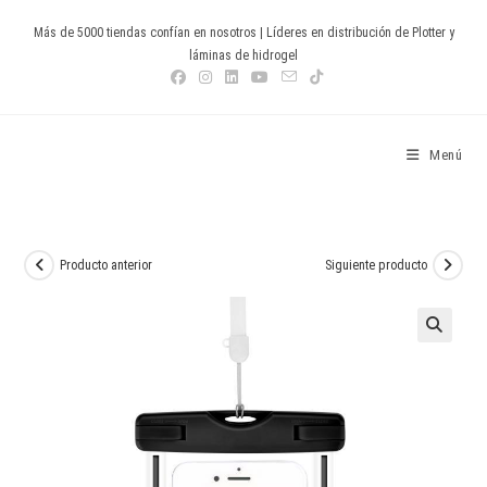
Ir
Más de 5000 tiendas confían en nosotros | Líderes en distribución de Plotter y
al
láminas de hidrogel
contenido
Devia Spain
Menú
Producto anterior
Siguiente producto
🔍