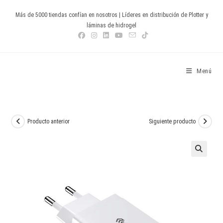
Ir
Más de 5000 tiendas confían en nosotros | Líderes en distribución de Plotter y
al
láminas de hidrogel
contenido
Devia Spain
Menú
Producto anterior
Siguiente producto
🔍