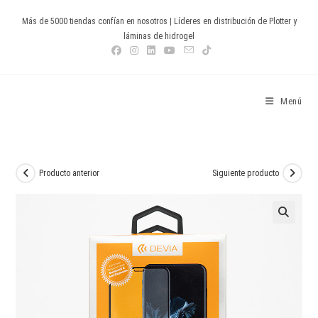
Ir
Más de 5000 tiendas confían en nosotros | Líderes en distribución de Plotter y
al
láminas de hidrogel
contenido
Devia Spain
Menú
Producto anterior
Siguiente producto
🔍