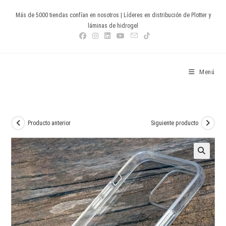
Ir
Más de 5000 tiendas confían en nosotros | Líderes en distribución de Plotter y
al
láminas de hidrogel
contenido
Devia Spain
Menú
Producto anterior
Siguiente producto
🔍