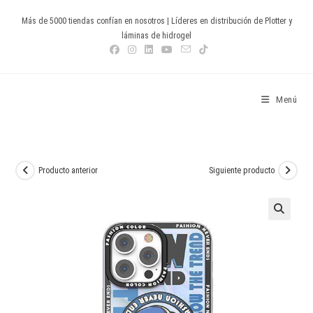
Ir
Más de 5000 tiendas confían en nosotros | Líderes en distribución de Plotter y
al
láminas de hidrogel
contenido
Devia Spain
Menú
Producto anterior
Siguiente producto
🔍