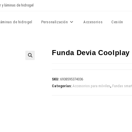
r y láminas de hidrogel
Láminas de hidrogel
Personalización
Accesorios
Cesión
Funda Devia Coolplay
🔍
SKU:
6938595374036
Categorías:
Accesorios para móviles
,
Fundas smar