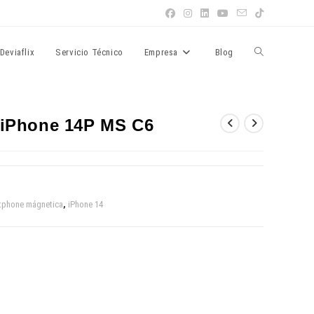
Alternar
Deviaflix
Servicio Técnico
Empresa
Blog
búsqueda
 iPhone 14P MS C6
de
tphone mágnetica
,
iPhone 14
la
web