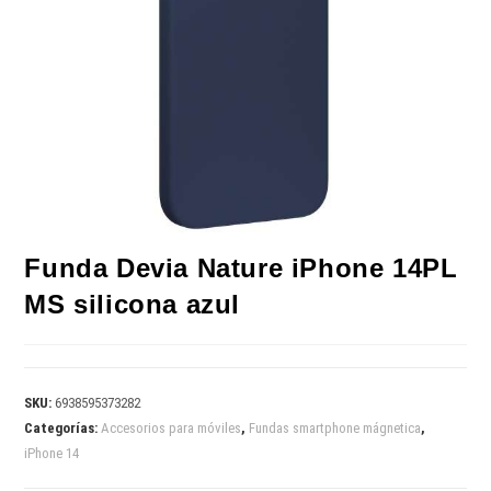
Funda Devia Nature iPhone 14PL
MS silicona azul
SKU:
6938595373282
Categorías:
Accesorios para móviles
,
Fundas smartphone mágnetica
,
iPhone 14