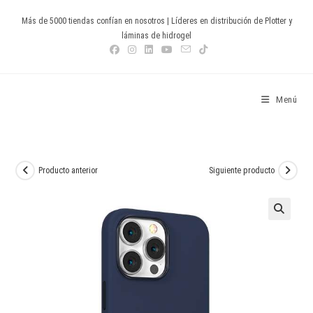
Ir
Más de 5000 tiendas confían en nosotros | Líderes en distribución de Plotter y
al
láminas de hidrogel
contenido
Devia Spain
Menú
Producto anterior
Siguiente producto
🔍