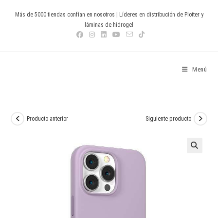
Ir
Más de 5000 tiendas confían en nosotros | Líderes en distribución de Plotter y
al
láminas de hidrogel
contenido
Devia Spain
Menú
Producto anterior
Siguiente producto
🔍