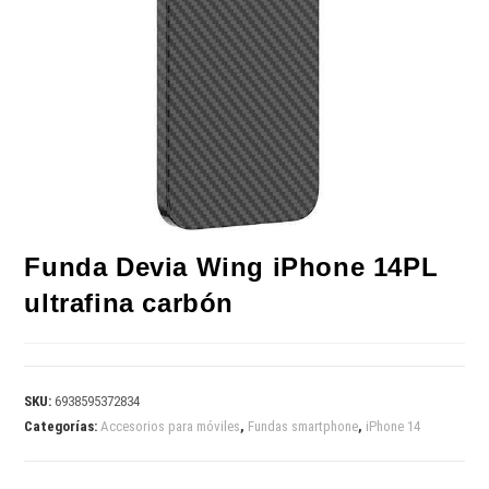
Funda Devia Wing iPhone 14PL
ultrafina carbón
SKU:
6938595372834
Categorías:
Accesorios para móviles
,
Fundas smartphone
,
iPhone 14