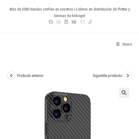
Ir
Más de 5000 tiendas confían en nosotros | Líderes en distribución de Plotter y
al
láminas de hidrogel
contenido
Devia Spain
Menú
Producto anterior
Siguiente producto
🔍