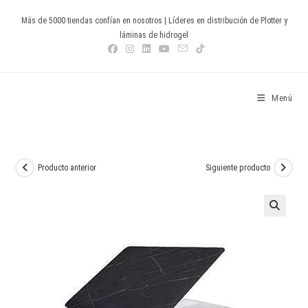
Ir
Más de 5000 tiendas confían en nosotros | Líderes en distribución de Plotter y
al
láminas de hidrogel
contenido
Devia Spain
Menú
Producto anterior
Siguiente producto
🔍