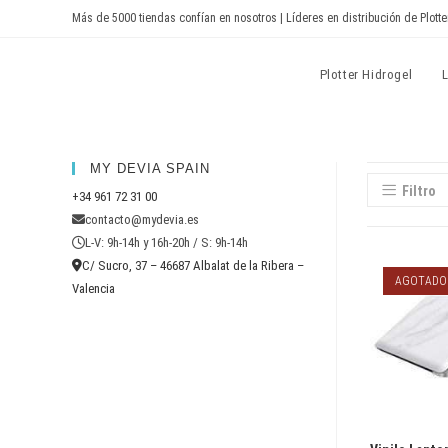
Ir
Más de 5000 tiendas confían en nosotros | Líderes en distribución de Plotte
al
contenido
Devia Spain
Plotter Hidrogel
MY DEVIA SPAIN
Filtro
+34 961 72 31 00
contacto@mydevia.es
L-V: 9h-14h y 16h-20h / S: 9h-14h
C/ Sucro, 37 – 46687 Albalat de la Ribera –
AGOTADO
Valencia