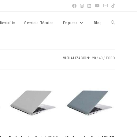
Alternar
Deviaflix
Servicio Técnico
Empresa
Blog
búsqueda
VISUALIZACIÓN:
20
40
TODO
de
la
web