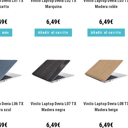
p Devia L01 TX
Vinilo Laptop Devia L02 TX
Vinilo Laptop Devia L03 T
catta
Marquina
Madera roble
49
€
6,49
€
6,49
€
r más
Añadir al carrito
Añadir al carrito
p Devia L06 TX
Vinilo Laptop Devia L07 TX
Vinilo Laptop Devia L08 T
a azul
Madera negra
Madera beige
49
€
6,49
€
6,49
€