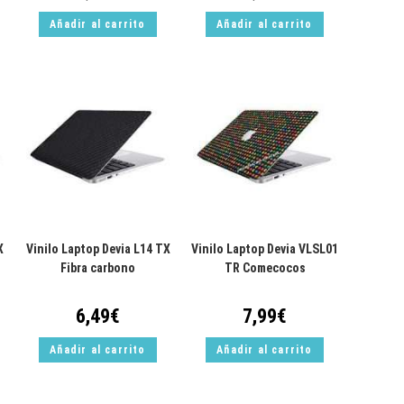
Añadir al carrito
Añadir al carrito
X
Vinilo Laptop Devia L14 TX
Vinilo Laptop Devia VLSL01
Fibra carbono
TR Comecocos
6,49
€
7,99
€
Añadir al carrito
Añadir al carrito