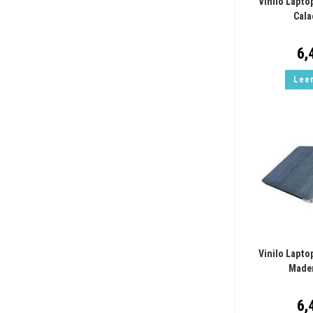
Vinilo Lapto
Cala
6,
Lee
Vinilo Lapto
Mader
6,