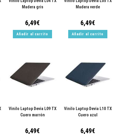
X
Vinilo Laptop Devia L04 TX
Vinilo Laptop Devia L05 TX
Madera gris
Madera verde
6,49
€
6,49
€
Añadir al carrito
Añadir al carrito
X
Vinilo Laptop Devia L09 TX
Vinilo Laptop Devia L10 TX
Cuero marrón
Cuero azul
6,49
€
6,49
€