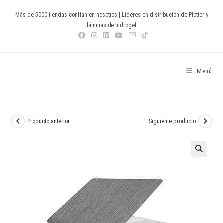
Ir
Más de 5000 tiendas confían en nosotros | Líderes en distribución de Plotter y
al
láminas de hidrogel
contenido
Devia Spain
Menú
Producto anterior
Siguiente producto
🔍