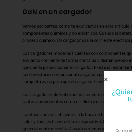
GaN en un cargador
Vamos por partes, como te explicamos en
este
artículo 
componentes químicos y no eléctricos. Cuando la batería 
proceso químico. Un cargador usa la corriente eléctrica 
Los cargadores modernos cuentan con componentes que p
enviando corriente de forma continua y disminuyendo el s
que pueda proporcionar el cargador. Existe un estándar
los conectores comunicar al cargador cuál es la cantidad
completa avisa para que el cargador frene y no se dañe e
¿Quie
Los cargadores de GaN son físicamente más pequeños que
t
tantos componentes como el silicio y es un material que
También son más eficientes a la hora de transmitir corri
calor y toda es transferida al dispositivo. Cuando los c
generalmente necesitará usarlos menos y durarán más.
Correo e