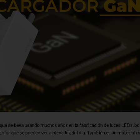
 que se lleva usando muchos años en la fabricación de luces LEDs, b
 color que se pueden ver a plena luz del día. También es un material