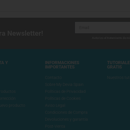
ra Newsletter!
Autorizo el tratamiento de m
TA Y
INFORMACIONES
TUTORIALE
IMPORTANTES
GRATIS
Contacto
Nuestros tut
Sobre My Devia Spain
roductos
Políticas de Privacidad
corrección
Políticas de Cookies
nuevo producto
Aviso Legal
Condiciones de Compra
Devoluciones y garantía
Post-Venta