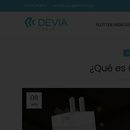
+34 691 40 47 15
COMERCIAL@MYDEVIA.ES
PLOTTER HIDROG
A
¿Qué es
Post
08
JUN