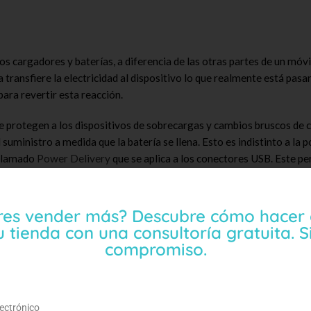
los cargadores y baterías, a diferencia de las otras partes de un móvi
transfiere la electricidad al dispositivo lo que realmente está pasa
para revertir esta reacción.
rotegen a los dispositivos de sobrecargas y cambios bruscos de c
uministro a medida que la batería se llena. Esto es indistinto a la 
 llamado
Power Delivery
que se aplica a los conectores USB. Este pe
 exacta de energía y voltaje que necesita. Así mismo, cuando la carg
l dispositivo.
res vender más? Descubre cómo hacer 
 los cargadores comunes. Esto se debe a que el nitruro de galio n
u tienda con una consultoría gratuita. S
 puede conducir a voltajes más altos en un tiempo más corto.
compromiso.
ente y producen menos calor al hacerlo. Por tanto, no se pierde ener
omponentes son más eficientes para pasar energía a sus dispositivos,
lectrónico