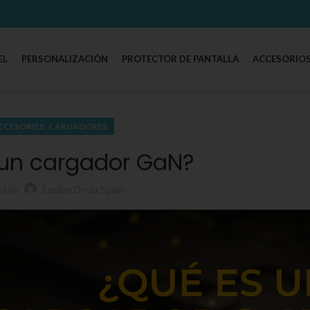
EL
PERSONALIZACIÓN
PROTECTOR DE PANTALLA
ACCESORIOS
,
CCESORIES
CARGADORES
 un cargador GaN?
ed by
Equipo Devia Spain