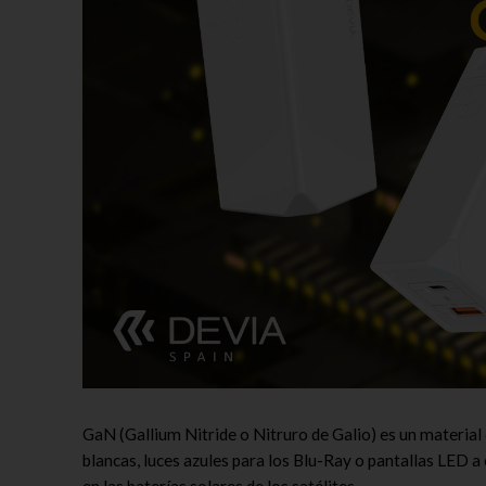
GaN (Gallium Nitride o Nitruro de Galio) es un material
blancas, luces azules para los Blu-Ray o pantallas LED a
en las baterías solares de los satélites.