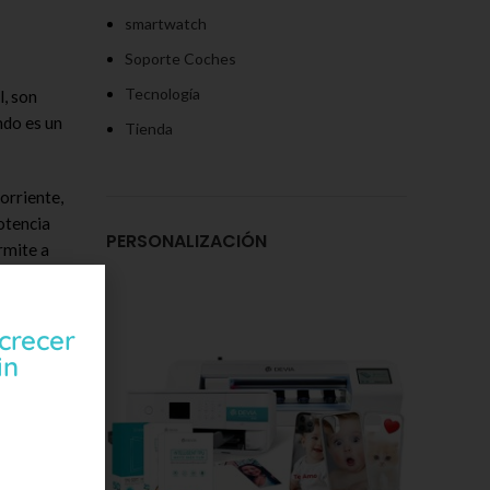
smartwatch
Soporte Coches
Tecnología
l, son
ndo es un
Tienda
orriente,
potencia
PERSONALIZACIÓN
rmite a
a es
crecer
o requiere
in
gía con el