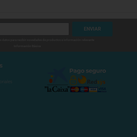
ENVIAR
is datos para recibir novedades de productos e información relevante
Información Básica
S
oriales