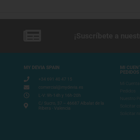
¡Suscríbete a nuest
MY DEVIA SPAIN
MI CUEN
PEDIDOS
+34 691 40 47 15
Mi Cuenta
comercial@mydevia.es
Pedidos
L-V: 9h-14h y 16h-20h
Nuestro P
C/ Sucro, 37 – 46687 Albalat de la
Solicitar 
Ribera - Valencia
Solicitar 